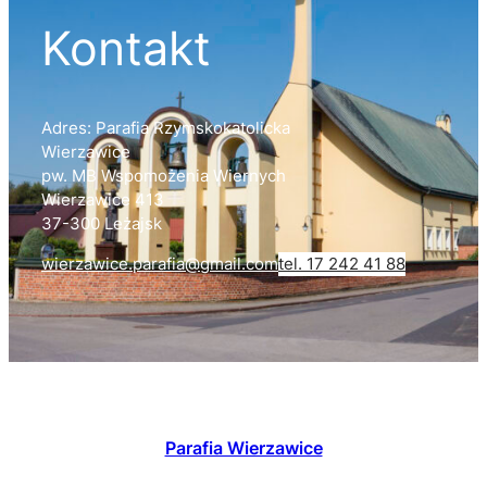
Kontakt
Adres: Parafia Rzymskokatolicka
Wierzawice
pw. MB Wspomożenia Wiernych
Wierzawice 413
37-300 Leżajsk
wierzawice.parafia@gmail.com
tel. 17 242 41 88
Parafia Wierzawice