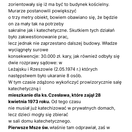
zorientowały się iż ma być to budynek kościelny.
Murarze postanowili powiększyć
o trzy metry obiekt, bowiem obawiano się, że będzie
on za mały tak na potrzeby
sakralne jak i katechetyczne. Skutkiem tych działań
było zakwestionowanie prac,
lecz jednak nie zaprzestano dalszej budowy. Władze
wyciągnęły surowe
konsekwencje: 30.000 zł. kary, jak również odbyły się
dwie rozprawy sądowe: w
Leżajsku i Rzeszowie (2.05.1974 r.) których
następstwem było ukaranie 8 osób.
W tym czasie zdążono wykończyć prowizorycznie salę
katechetyczną i
mieszkanie dla ks. Czesława, które zajął 28
kwietnia 1973 roku.
Od tego czasu
nie musiał już katechizować w prywatnych domach,
lecz dzieci mogły się zbierać
w sali domu katechetycznego.
Pierwsze Msze św.
właśnie tam odprawiał, zaś w