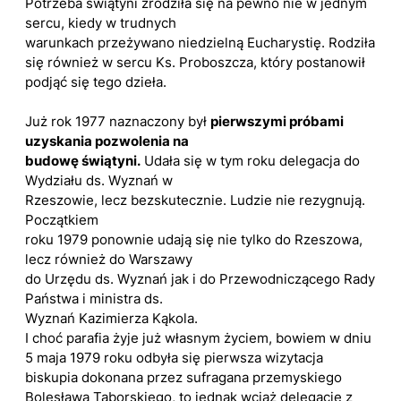
Potrzeba świątyni zrodziła się na pewno nie w jednym
sercu, kiedy w trudnych
warunkach przeżywano niedzielną Eucharystię. Rodziła
się również w sercu Ks. Proboszcza, który postanowił
podjąć się tego dzieła.
Już rok 1977 naznaczony był
pierwszymi próbami
uzyskania pozwolenia na
budowę świątyni.
Udała się w tym roku delegacja do
Wydziału ds. Wyznań w
Rzeszowie, lecz bezskutecznie. Ludzie nie rezygnują.
Początkiem
roku 1979 ponownie udają się nie tylko do Rzeszowa,
lecz również do Warszawy
do Urzędu ds. Wyznań jak i do Przewodniczącego Rady
Państwa i ministra ds.
Wyznań Kazimierza Kąkola.
I choć parafia żyje już własnym życiem, bowiem w dniu
5 maja 1979 roku odbyła się pierwsza wizytacja
biskupia dokonana przez sufragana przemyskiego
Bolesława Taborskiego, to jednak wciąż delegacje z