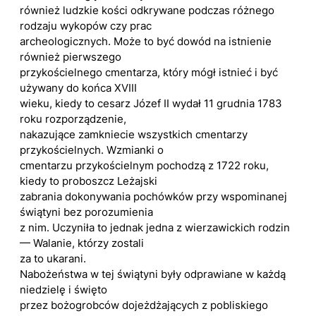
również ludzkie kości odkrywane podczas różnego
rodzaju wykopów czy prac
archeologicznych. Może to być dowód na istnienie
również pierwszego
przykościelnego cmentarza, który mógł istnieć i być
używany do końca XVIII
wieku, kiedy to cesarz Józef II wydał 11 grudnia 1783
roku rozporządzenie,
nakazujące zamkniecie wszystkich cmentarzy
przykościelnych. Wzmianki o
cmentarzu przykościelnym pochodzą z 1722 roku,
kiedy to proboszcz Leżajski
zabrania dokonywania pochówków przy wspominanej
świątyni bez porozumienia
z nim. Uczyniła to jednak jedna z wierzawickich rodzin
— Walanie, którzy zostali
za to ukarani.
Nabożeństwa w tej świątyni były odprawiane w każdą
niedzielę i święto
przez bożogrobców dojeżdżających z pobliskiego