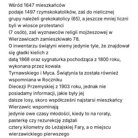
Wśród 1647 mieszkańców
podaje 1497 rzymskokatolików, zaś do nielicznej
grupy należeli grekokatolicy (65), a jeszcze mniej liczni
byli w wiosce protestanci
(7 osób), zaś wyznawców religii mojżeszowej w
Wierzawicach zamieszkiwało 78.
O inwentarzu świątyni wiemy jedynie tyle, że znajdował
się gładki kielich z
datą 1868 oraz sygnaturka pochodząca z 1800 roku,
wykonana przez kowala
Tyrnawskiego i Myca. Świątynia ta została również
wspomniana w Roczniku
Diecezji Przemyskiej z 1903 roku, jednak nie
posiadamy informacji, jakie były jej
dalsze losy, skoro współcześni najstarsi mieszkańcy
Wierzawic wspominają
jedynie owe czasy młodości, kiedy to na roraty,
pasterkę czy rezurekcję zdążali
cztery kilometry do Leżajskiej Fary, a o miejscu
wierzawickiego pierwszego