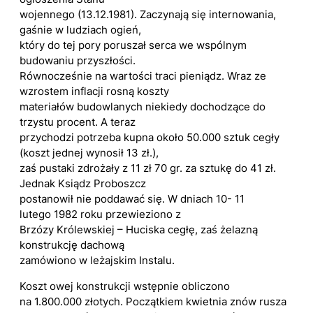
wojennego (13.12.1981). Zaczynają się internowania,
gaśnie w ludziach ogień,
który do tej pory poruszał serca we wspólnym
budowaniu przyszłości.
Równocześnie na wartości traci pieniądz. Wraz ze
wzrostem inflacji rosną koszty
materiałów budowlanych niekiedy dochodzące do
trzystu procent. A teraz
przychodzi potrzeba kupna około 50.000 sztuk cegły
(koszt jednej wynosił 13 zł.),
zaś pustaki zdrożały z 11 zł 70 gr. za sztukę do 41 zł.
Jednak Ksiądz Proboszcz
postanowił nie poddawać się. W dniach 10- 11
lutego 1982 roku przewieziono z
Brzózy Królewskiej – Huciska cegłę, zaś żelazną
konstrukcję dachową
zamówiono w leżajskim Instalu.
Koszt owej konstrukcji wstępnie obliczono
na 1.800.000 złotych. Początkiem kwietnia znów rusza