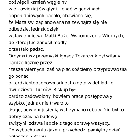
poświęcił kamień węgielny
wierzawickiej świątyni. I choć w godzinach
popołudniowych padało, obawiano się,
że Msza św. zaplanowana na zewnątrz się nie
odbędzie, jednak dzięki
wstawiennictwu Matki Bożej Wspomożenia Wiernych,
do której lud zanosił modły,
przestało padać.
Ordynariusz przemyski Ignacy Tokarczuk był witany
bardzo licznie przez
rzesze wiernych, zaś na plac kościelny przyprowadziła
go ponad
czterdziestoosobowa orkiestra dęta w defiladzie
dwudziestu Turków. Biskup był
bardzo zadowolony, bowiem prace postępowały
szybko, jednak nie trwało to
długo, bowiem jesienią wstrzymano roboty. Nie był to
dobry czas na budowę
świątyni, zdawali sobie z tego sprawę wszyscy.
Po wybuchu entuzjazmu przychodzi pamiętny dzień
ogłoszenia Stanu