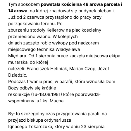
Tym sposobem
powstała kościelna 48 arowa parcela i
14 arowa
, na której znajdował się budynek plebanii.
Już od 2 czerwca przystąpiono do pracy przy
porządkowaniu terenu. Po
zburzeniu stodoły Kellerów na plac kościelny
przeniesiono wapno. W kolejnych
dniach zaczęto robić wykopy pod nadzorem
miejscowego technika Władysława
Międlara. Od 1 sierpnia prace zaczęła miejscowa ekipa
murarska, do której
należeli: Franciszek Heliniak, Marian Czop, Józef
Dziedzic.
Podczas trwania prac, w parafii, która wznosiła Dom
Boży odbyły się krótkie
rekolekcje (16-18.08.1981) które poprowadził
wspominany już ks. Mucha.
Był to szczególny czas przygotowania parafii na
przyjazd biskupa ordynariusza
Ignacego Tokarczuka, który w dniu 23 sierpnia