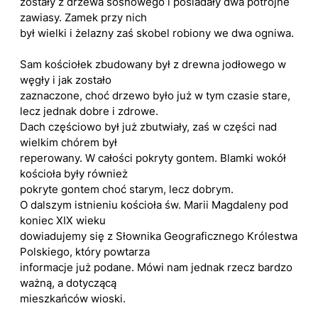
zostały z drzewa sosnowego i posiadały dwa potrójne
zawiasy. Zamek przy nich
był wielki i żelazny zaś skobel robiony we dwa ogniwa.
Sam kościołek zbudowany był z drewna jodłowego w
węgły i jak zostało
zaznaczone, choć drzewo było już w tym czasie stare,
lecz jednak dobre i zdrowe.
Dach częściowo był już zbutwiały, zaś w części nad
wielkim chórem był
reperowany. W całości pokryty gontem. Blamki wokół
kościoła były również
pokryte gontem choć starym, lecz dobrym.
O dalszym istnieniu kościoła św. Marii Magdaleny pod
koniec XIX wieku
dowiadujemy się z Słownika Geograficznego Królestwa
Polskiego, który powtarza
informacje już podane. Mówi nam jednak rzecz bardzo
ważną, a dotyczącą
mieszkańców wioski.