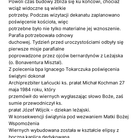
Powoli czas budowy zbliża się ku końcowi, chociaż
wciąż widoczne są wielkie
potrzeby. Podczas wizytacji dekanatu zaplanowano
poświęcenie kościoła, więc
potrzebne było nie tylko materialne jej wznoszenie.
Parafia potrzebowała odnowy
duchowej. Tydzień przed uroczystościami odbyły się
pierwsze misje parafialne
poprowadzone przez ojców bernardynów z Leżajska
(o. Bonaventura Misztal).
Z polecenia bpa Ignacego Tokarczuka poświęcenia
świątyni dokonał
Archiprezbiter Łańcucki ks. prałat Michał Kochman 27
maja 1984 roku, który
przemówił do wiernych wygłaszając słowo Boże, zaś
sumie przewodniczył ks.
prałat Józef Wójcik – dziekan leżajski.
W konsekwencji świątynia pod wezwaniem Matki Bożej
Wspomożenia
Wiernych wybudowana została w kształcie elipsy z
boczną kaplicą dedykowaną