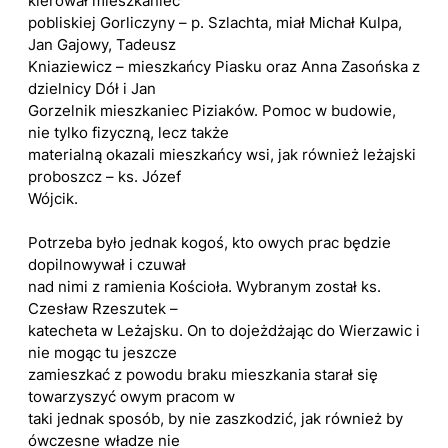
kierował mieszkaniec
pobliskiej Gorliczyny – p. Szlachta, miał Michał Kulpa,
Jan Gajowy, Tadeusz
Kniaziewicz – mieszkańcy Piasku oraz Anna Zasońska z
dzielnicy Dół i Jan
Gorzelnik mieszkaniec Piziaków. Pomoc w budowie,
nie tylko fizyczną, lecz także
materialną okazali mieszkańcy wsi, jak również leżajski
proboszcz – ks. Józef
Wójcik.
Potrzeba było jednak kogoś, kto owych prac będzie
dopilnowywał i czuwał
nad nimi z ramienia Kościoła. Wybranym został ks.
Czesław Rzeszutek –
katecheta w Leżajsku. On to dojeżdżając do Wierzawic i
nie mogąc tu jeszcze
zamieszkać z powodu braku mieszkania starał się
towarzyszyć owym pracom w
taki jednak sposób, by nie zaszkodzić, jak również by
ówczesne władze nie