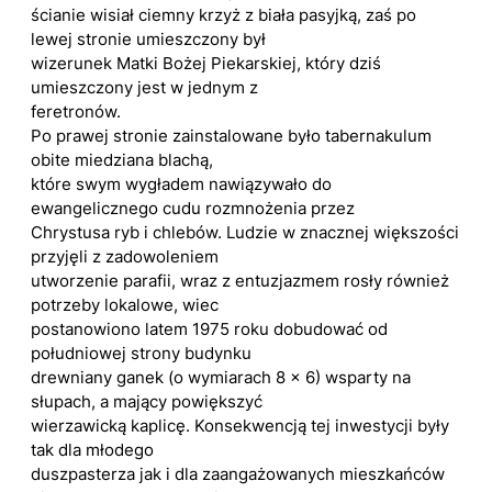
ścianie wisiał ciemny krzyż z biała pasyjką, zaś po
lewej stronie umieszczony był
wizerunek Matki Bożej Piekarskiej, który dziś
umieszczony jest w jednym z
feretronów.
Po prawej stronie zainstalowane było tabernakulum
obite miedziana blachą,
które swym wygładem nawiązywało do
ewangelicznego cudu rozmnożenia przez
Chrystusa ryb i chlebów. Ludzie w znacznej większości
przyjęli z zadowoleniem
utworzenie parafii, wraz z entuzjazmem rosły również
potrzeby lokalowe, wiec
postanowiono latem 1975 roku dobudować od
południowej strony budynku
drewniany ganek (o wymiarach 8 x 6) wsparty na
słupach, a mający powiększyć
wierzawicką kaplicę. Konsekwencją tej inwestycji były
tak dla młodego
duszpasterza jak i dla zaangażowanych mieszkańców