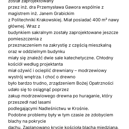
został zaprojektowany
przez inż. dra Przemysława Gawora wspólnie z
magistrem inż. Janem Grabickim
z Politechniki Krakowskiej. Miał posiadać 400 m² nawy
głównej. Wraz z
budynkiem sakralnym zostały zaprojektowane jeszcze
pomieszczenia z
przeznaczeniem na zakrystię z częścią mieszkalną
oraz w oddzielnym budynku
miały się znaleźć dwie sale katechetyczne. Chłodny
kościół według projektanta
miał ożywić i ocieplić drewniany – modrzewiowy
wystrój wnętrza. I choć o drewno
było bardzo trudno, zrządzeniem Bożej Opatrzności
udało się to osiągnąć poprzez
zakup modrzewiowego drewna po huraganie, który
przeszedł nad lasami
podlegającymi Nadleśnictwu w Krośnie.
Podobne problemy były w tym czasie ze zdobyciem
blachy na pokrycie
dachu. Zaplanowano krycie kościoła blachą miedzianą,