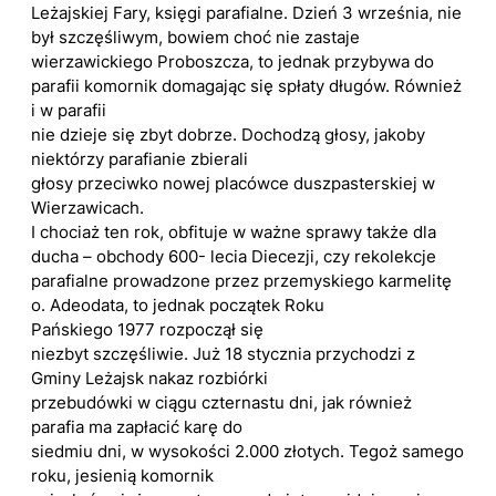
Leżajskiej Fary, księgi parafialne. Dzień 3 września, nie
był szczęśliwym, bowiem choć nie zastaje
wierzawickiego Proboszcza, to jednak przybywa do
parafii komornik domagając się spłaty długów. Również
i w parafii
nie dzieje się zbyt dobrze. Dochodzą głosy, jakoby
niektórzy parafianie zbierali
głosy przeciwko nowej placówce duszpasterskiej w
Wierzawicach.
I chociaż ten rok, obfituje w ważne sprawy także dla
ducha – obchody 600- lecia Diecezji, czy rekolekcje
parafialne prowadzone przez przemyskiego karmelitę
o. Adeodata, to jednak początek Roku
Pańskiego 1977 rozpoczął się
niezbyt szczęśliwie. Już 18 stycznia przychodzi z
Gminy Leżajsk nakaz rozbiórki
przebudówki w ciągu czternastu dni, jak również
parafia ma zapłacić karę do
siedmiu dni, w wysokości 2.000 złotych. Tegoż samego
roku, jesienią komornik