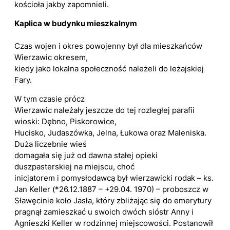
kościoła jakby zapomnieli.
Kaplica w budynku mieszkalnym
Czas wojen i okres powojenny był dla mieszkańców
Wierzawic okresem,
kiedy jako lokalna społeczność należeli do leżajskiej
Fary.
W tym czasie prócz
Wierzawic należały jeszcze do tej rozległej parafii
wioski: Dębno, Piskorowice,
Hucisko, Judaszówka, Jelna, Łukowa oraz Maleniska.
Duża liczebnie wieś
domagała się już od dawna stałej opieki
duszpasterskiej na miejscu, choć
inicjatorem i pomysłodawcą był wierzawicki rodak – ks.
Jan Keller (*26.12.1887 – +29.04. 1970) – proboszcz w
Sławęcinie koło Jasła, który zbliżając się do emerytury
pragnął zamieszkać u swoich dwóch sióstr Anny i
Agnieszki Keller w rodzinnej miejscowości. Postanowił