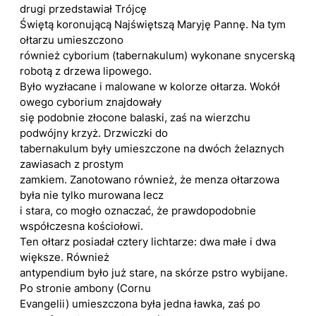
drugi przedstawiał Trójcę
Świętą koronującą Najświętszą Maryję Pannę. Na tym
ołtarzu umieszczono
również cyborium (tabernakulum) wykonane snycerską
robotą z drzewa lipowego.
Było wyzłacane i malowane w kolorze ołtarza. Wokół
owego cyborium znajdowały
się podobnie złocone balaski, zaś na wierzchu
podwójny krzyż. Drzwiczki do
tabernakulum były umieszczone na dwóch żelaznych
zawiasach z prostym
zamkiem. Zanotowano również, że menza ołtarzowa
była nie tylko murowana lecz
i stara, co mogło oznaczać, że prawdopodobnie
współczesna kościołowi.
Ten ołtarz posiadał cztery lichtarze: dwa małe i dwa
większe. Również
antypendium było już stare, na skórze pstro wybijane.
Po stronie ambony (Cornu
Evangelii) umieszczona była jedna ławka, zaś po