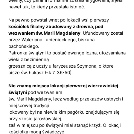
wiemy, czy parafia formalnie została erygowana, a jeśli
nawet tak, to kiedy przestała istnieć.
Na pewno powstał wnet po lokacji wsi pierwszy
kościółek filialny zbudowany z drewna, pod
wezwaniem św. Marii Magdaleny
. Ufundowany został
przez Waleriana Lubienieckiego, biskupa
bachońskiego.
Patronka świątyni to postać ewangeliczna, utożsamiana
wieki z bezimienną
grzesznicą z uczty u faryzeusza Szymona, o które
pisze św. Łukasz (Łk 7, 36-50).
Nie znamy miejsca lokacji pierwszej wierzawickiej
świątyni
pod wezwaniem
św. Marii Magdaleny, lecz według przekazów ustnych i
miejscowej tradycji
lokowany był na niewielkim pagórku znajdującym się
przy szosie jarosławskiej,
zaś w miejscu po świątyni miał stanąć krzyż. O lokacji
kościółka mogą świadczyć