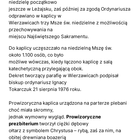
niedzielę początkowo
jeszcze w Leżajsku, zaś później za zgodą Ordynariusza
odprawiano w kaplicy w
Wierzawicach trzy Msze św. niedzielne z możliwością
przechowywania na
miejscu Najświętszego Sakramentu.
Do kaplicy uczęszczało na niedzielną Mszę św.
około 1.100 osób, co było
możliwe wówczas, kiedy łączono kaplicę z salą
katechetyczną przylegającą obok.
Dekret tworzący parafię w Wierzawicach podpisał
biskup ordynariusz Ignacy
Tokarczuk 21 sierpnia 1976 roku.
Prowizoryczna kaplica urządzona na parterze plebani
choć miała skromny,
jednak wymowny wygląd.
Prowizoryczne
prezbiterium
tworzył ciężki dębowy
ołtarz z symbolem Chrystusa – rybą, zaś za nim, na
obitej drewniana boazerią