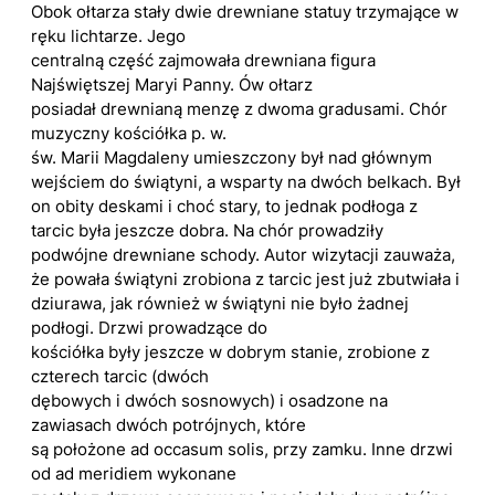
Obok ołtarza stały dwie drewniane statuy trzymające w
ręku lichtarze. Jego
centralną część zajmowała drewniana figura
Najświętszej Maryi Panny. Ów ołtarz
posiadał drewnianą menzę z dwoma gradusami. Chór
muzyczny kościółka p. w.
św. Marii Magdaleny umieszczony był nad głównym
wejściem do świątyni, a wsparty na dwóch belkach. Był
on obity deskami i choć stary, to jednak podłoga z
tarcic była jeszcze dobra. Na chór prowadziły
podwójne drewniane schody. Autor wizytacji zauważa,
że powała świątyni zrobiona z tarcic jest już zbutwiała i
dziurawa, jak również w świątyni nie było żadnej
podłogi. Drzwi prowadzące do
kościółka były jeszcze w dobrym stanie, zrobione z
czterech tarcic (dwóch
dębowych i dwóch sosnowych) i osadzone na
zawiasach dwóch potrójnych, które
są położone ad occasum solis, przy zamku. Inne drzwi
od ad meridiem wykonane