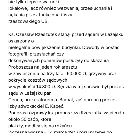
nie tylko lepsze warunki
lokalowe, lecz również wezwania, przesłuchania i
nękania przez funkcjonariuszy
rzeszowskiego UB.
Ks. Czesław Rzeszutek stanął przed sądem w Leżajsku
oskarżony o
nielegalne powiększenie budynku. Dowody w postaci
fotografii, przesłuchań czy
dokonywanych pomiarów posłużyły do skazania
Proboszcza na jeden rok aresztu
w zawieszeniu na trzy lata i 60.000 zł. grzywny oraz
pokrycie kosztów sądowych
w wysokości 14.800 zł. Sędzią w tej sprawie był prezes
sądu w Leżajsku pan
Cenda, prokuratorem p. Barnat, zaś obrońcą prezes
izby adwokackiej E. Kapeć.
Podczas rozprawy ks. proboszcza Rzeszutka wspierało
około 50 osób, które
płakały, modliły się na różańcu.
Wczesną wiosną – 14 marca 1976 roku przybył do