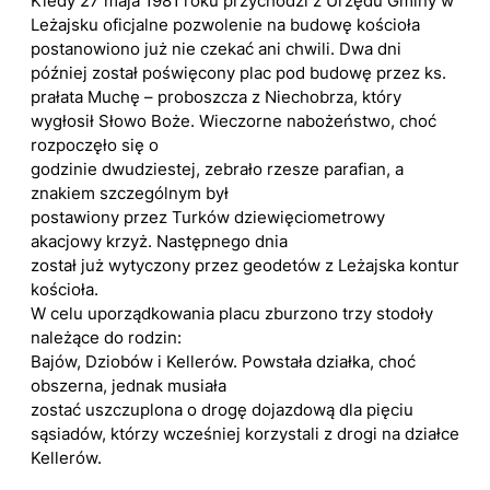
Kiedy 27 maja 1981 roku przychodzi z Urzędu Gminy w
Leżajsku oficjalne pozwolenie na budowę kościoła
postanowiono już nie czekać ani chwili. Dwa dni
później został poświęcony plac pod budowę przez ks.
prałata Muchę – proboszcza z Niechobrza, który
wygłosił Słowo Boże. Wieczorne nabożeństwo, choć
rozpoczęło się o
godzinie dwudziestej, zebrało rzesze parafian, a
znakiem szczególnym był
postawiony przez Turków dziewięciometrowy
akacjowy krzyż. Następnego dnia
został już wytyczony przez geodetów z Leżajska kontur
kościoła.
W celu uporządkowania placu zburzono trzy stodoły
należące do rodzin:
Bajów, Dziobów i Kellerów. Powstała działka, choć
obszerna, jednak musiała
zostać uszczuplona o drogę dojazdową dla pięciu
sąsiadów, którzy wcześniej korzystali z drogi na działce
Kellerów.