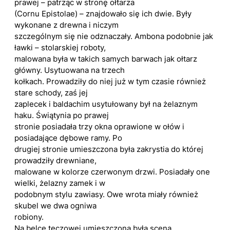
prawej – patrząc w stronę ołtarza
(Cornu Epistolae) – znajdowało się ich dwie. Były
wykonane z drewna i niczym
szczególnym się nie odznaczały. Ambona podobnie jak
ławki – stolarskiej roboty,
malowana była w takich samych barwach jak ołtarz
główny. Usytuowana na trzech
kołkach. Prowadziły do niej już w tym czasie również
stare schody, zaś jej
zaplecek i baldachim usytułowany był na żelaznym
haku. Świątynia po prawej
stronie posiadała trzy okna oprawione w ołów i
posiadające dębowe ramy. Po
drugiej stronie umieszczona była zakrystia do której
prowadziły drewniane,
malowane w kolorze czerwonym drzwi. Posiadały one
wielki, żelazny zamek i w
podobnym stylu zawiasy. Owe wrota miały również
skubel we dwa ogniwa
robiony.
Na belce tęczowej umieszczona była scena