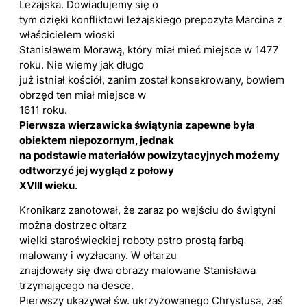
Leżajska. Dowiadujemy się o
tym dzięki konfliktowi leżajskiego prepozyta Marcina z
właścicielem wioski
Stanisławem Morawą, który miał mieć miejsce w 1477
roku. Nie wiemy jak długo
już istniał kościół, zanim został konsekrowany, bowiem
obrzęd ten miał miejsce w
1611 roku.
Pierwsza wierzawicka świątynia zapewne była
obiektem niepozornym, jednak
na podstawie materiałów powizytacyjnych możemy
odtworzyć jej wygląd z połowy
XVIII wieku
.
Kronikarz zanotował, że zaraz po wejściu do świątyni
można dostrzec ołtarz
wielki staroświeckiej roboty pstro prostą farbą
malowany i wyzłacany. W ołtarzu
znajdowały się dwa obrazy malowane Stanisława
trzymającego na desce.
Pierwszy ukazywał św. ukrzyżowanego Chrystusa, zaś