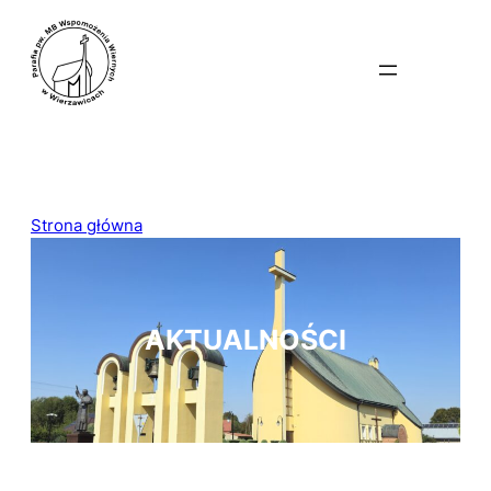
Przejdź
do
treści
Strona główna
AKTUALNOŚCI
AKTUALNOŚCI